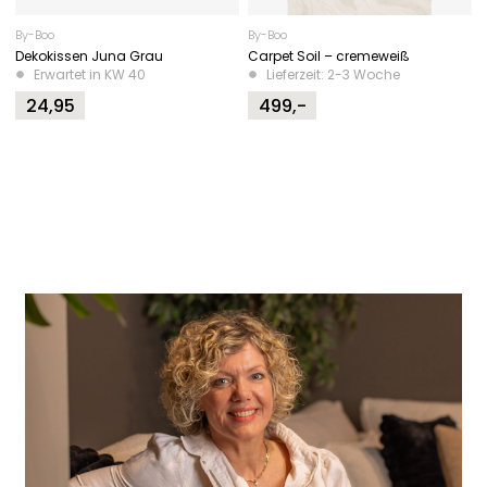
By-Boo
By-Boo
Dekokissen Juna Grau
Carpet Soil – cremeweiß
Erwartet in KW 40
Lieferzeit: 2-3 Woche
24,95
499,-