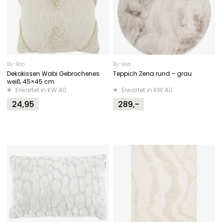
By-Boo
By-Boo
Dekokissen Wabi Gebrochenes
Teppich Zena rund – grau
weiß 45×45 cm
Erwartet in KW 40
Erwartet in KW 40
24,95
289,-