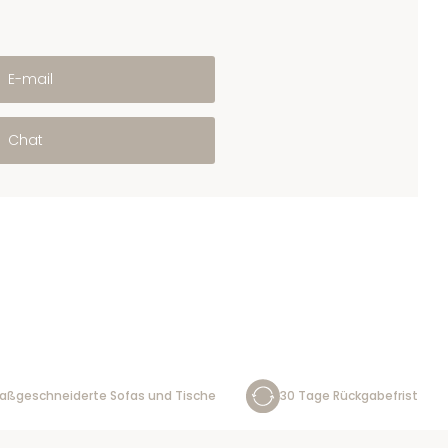
E-mail
Chat
aßgeschneiderte Sofas und Tische
30 Tage Rückgabefrist