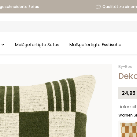
geschneiderte Sofas
Qualität zu einem 
Maßgefertigte Sofas
Maßgefertigte Esstische
By-Boo
Deko
24,95
Lieferze
Wählen Si