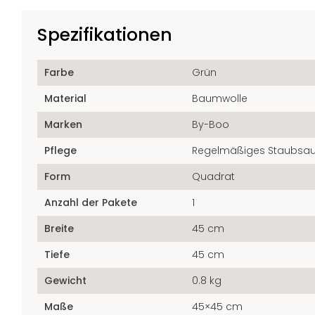
Spezifikationen
Farbe
Grün
Material
Baumwolle
Marken
By-Boo
Pflege
Regelmäßiges Staubsa
Form
Quadrat
Anzahl der Pakete
1
Breite
45 cm
Tiefe
45 cm
Gewicht
0.8 kg
Maße
45×45 cm