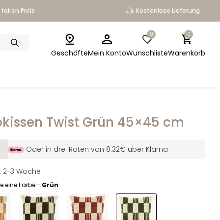
fairen Preis
Kostenlose Lieferung
0
0
Geschäfte
Mein Konto
Wunschliste
Warenkorb
kissen Twist Grün 45×45 cm
Oder in drei Raten von 8.32€ über Klarna
it: 2-3 Woche
e eine Farbe -
Grün