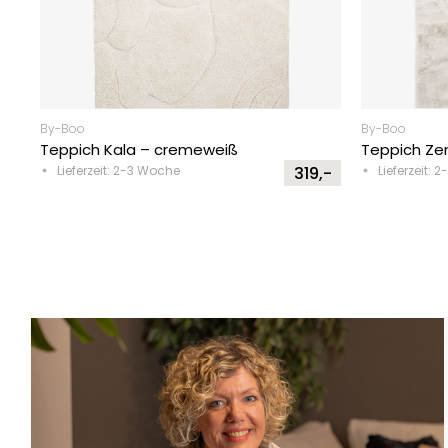
By-Boo
By-Boo
Teppich Kala – cremeweiß
Teppich Ze
Lieferzeit: 2-3 Woche
319,-
Lieferzeit: 