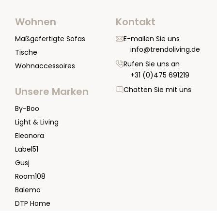
Wohnen
Kontakt
Maßgefertigte Sofas
E-mailen Sie uns
info@trendoliving.de
Tische
Rufen Sie uns an
Wohnaccessoires
+31 (0)475 691219
Chatten Sie mit uns
Unsere Marken
By-Boo
Light & Living
Eleonora
Label51
Gusj
Room108
Balemo
DTP Home