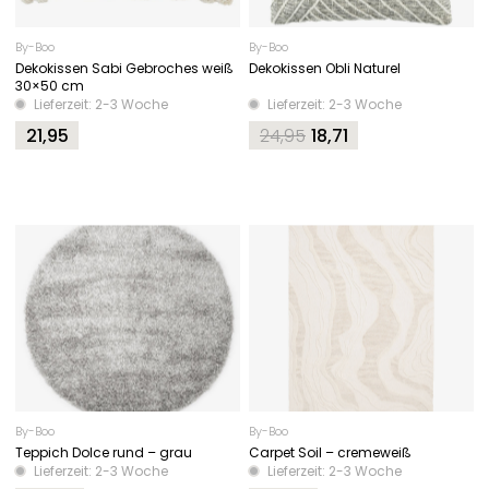
By-Boo
By-Boo
Dekokissen Sabi Gebroches weiß
Dekokissen Obli Naturel
30×50 cm
Lieferzeit: 2-3 Woche
Lieferzeit: 2-3 Woche
21,95
24,95
18,71
Original
Current
price
price
was:
is:
24,95.
18,71.
By-Boo
By-Boo
Teppich Dolce rund – grau
Carpet Soil – cremeweiß
Lieferzeit: 2-3 Woche
Lieferzeit: 2-3 Woche