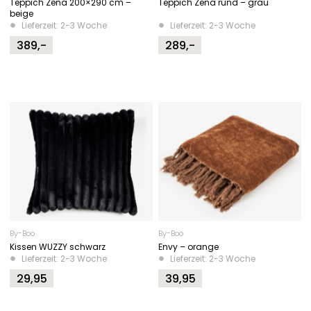
Teppich Zena 200×290 cm –
Teppich Zena rund – grau
beige
Lieferzeit: 2-3 Woche
Lieferzeit: 2-3 Woche
389,-
289,-
By-Boo
By-Boo
Kissen WUZZY schwarz
Envy – orange
Lieferzeit: 2-3 Woche
Lieferzeit: 2-3 Woche
29,95
39,95