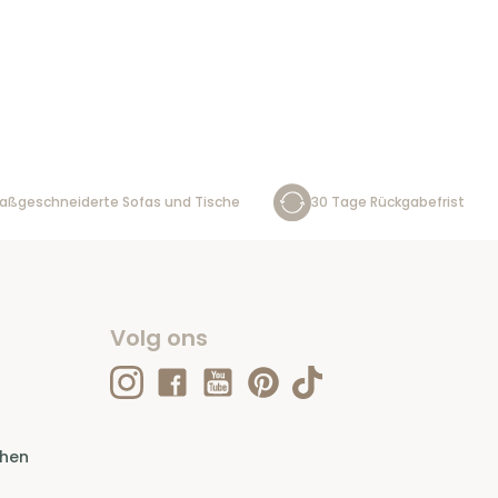
aßgeschneiderte Sofas und Tische
30 Tage Rückgabefrist
Volg ons
ehen