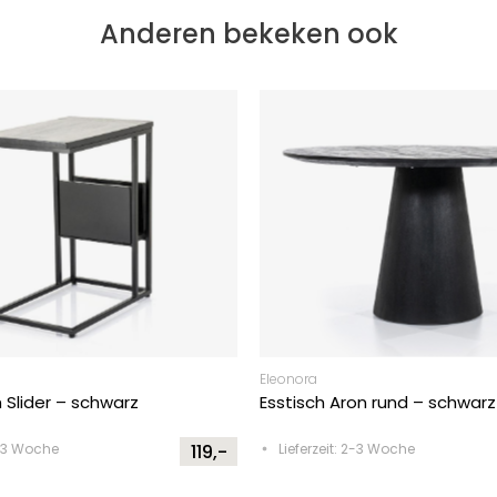
Anderen bekeken ook
Eleonora
h Slider – schwarz
Esstisch Aron rund – schwarz
2-3 Woche
119,-
Lieferzeit: 2-3 Woche