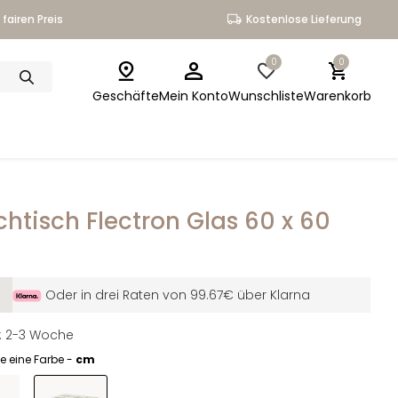
fairen Preis
Kostenlose Lieferung
0
0
Geschäfte
Mein Konto
Wunschliste
Warenkorb
htisch Flectron Glas 60 x 60
Oder in drei Raten von 99.67€ über Klarna
it: 2-3 Woche
e eine Farbe -
cm