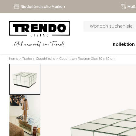
Niederländische Marken
Maß
Products
search
submenu
Kollektion
Mit uns voll im Trend!
submenu
Home
>
Tische
>
Couchtische
>
Couchtisch Flectron Glas 60 x 60 cm
submenu
submenu