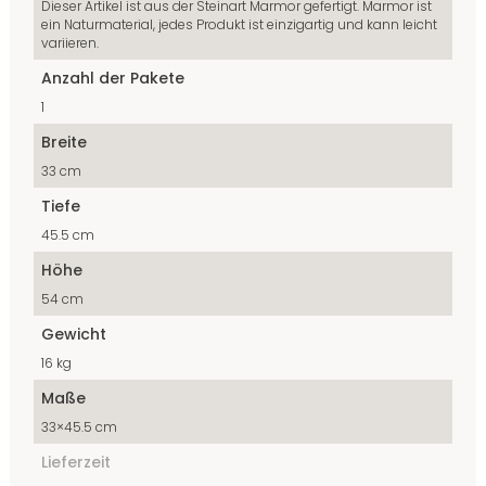
Dieser Artikel ist aus der Steinart Marmor gefertigt. Marmor ist
ein Naturmaterial, jedes Produkt ist einzigartig und kann leicht
variieren.
Anzahl der Pakete
1
Breite
33 cm
Tiefe
45.5 cm
Höhe
54 cm
Gewicht
16 kg
Maße
33×45.5 cm
Lieferzeit