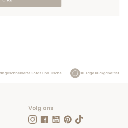
Chat
aßgeschneiderte Sofas und Tische
30 Tage Rückgabefrist
Volg ons