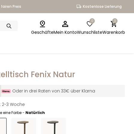
fairen Preis
Kostenlose Lieferung
0
0
Geschäfte
Mein Konto
Wunschliste
Warenkorb
telltisch Fenix Natur
Oder in drei Raten von 33€ über Klarna
it: 2-3 Woche
e eine Farbe -
Natürlich