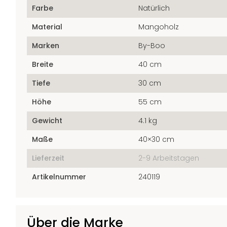
Farbe
Natürlich
Material
Mangoholz
Marken
By-Boo
Breite
40 cm
Tiefe
30 cm
Höhe
55 cm
Gewicht
4.1 kg
Maße
40×30 cm
Lieferzeit
2-9 Arbeitstagen
Artikelnummer
240119
Über die Marke