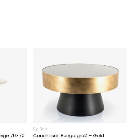
By-Boo
eige 70×70
Couchtisch Bunga groß – Gold