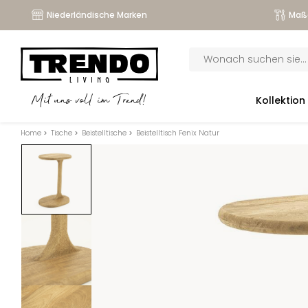
Niederländische Marken
Maß
Products
search
submenu
Kollektion
Mit uns voll im Trend!
submenu
Home
>
Tische
>
Beistelltische
>
Beistelltisch Fenix Natur
submenu
submenu