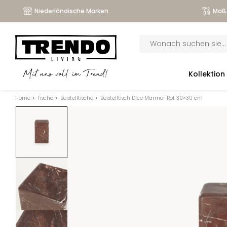
Niederländische Marken
Maß
Products
search
submenu
Kollektion
Mit uns voll im Trend!
submenu
Home
>
Tische
>
Beistelltische
>
Beistelltisch Dice Marmor Rot 30×30 cm
submenu
submenu