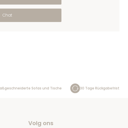
Chat
aßgeschneiderte Sofas und Tische
30 Tage Rückgabefrist
Volg ons