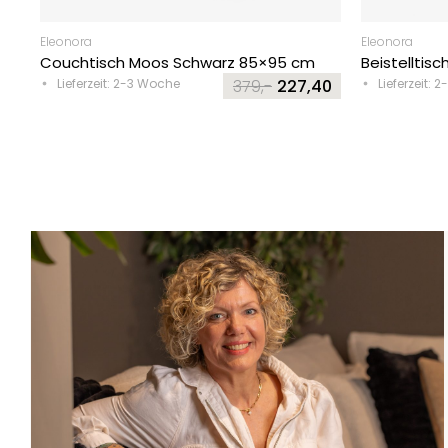
Eleonora
Eleonora
Couchtisch Moos Schwarz 85×95 cm
Beistelltis
Lieferzeit: 2-3 Woche
379,-
227,40
Lieferzeit: 
Original
Current
price
price
was:
is:
379,-.
227,40.