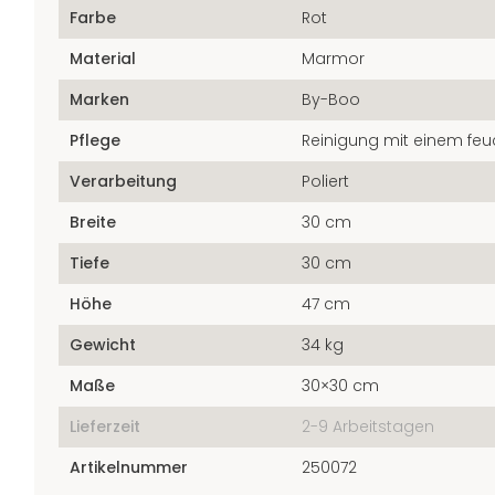
Farbe
Rot
Material
Marmor
Marken
By-Boo
Pflege
Reinigung mit einem feu
Verarbeitung
Poliert
Breite
30 cm
Tiefe
30 cm
Höhe
47 cm
Gewicht
34 kg
Maße
30×30 cm
Lieferzeit
2-9 Arbeitstagen
Artikelnummer
250072