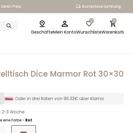
fairen Preis
Kostenlose Lieferung
0
0
Geschäfte
Mein Konto
Wunschliste
Warenkorb
telltisch Dice Marmor Rot 30×30
Oder in drei Raten von 96.33€ über Klarna
it: 2-3 Woche
e eine Farbe -
Rot