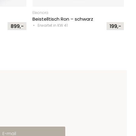
Eleonora
Beistelltisch Ron – schwarz
899,-
Erwartet in KW 41
199,-
E-mail