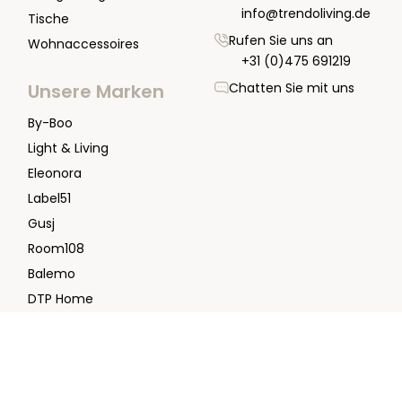
info@trendoliving.de
Tische
Rufen Sie uns an
Wohnaccessoires
+31 (0)475 691219
Chatten Sie mit uns
Unsere Marken
By-Boo
Light & Living
Eleonora
Label51
Gusj
Room108
Balemo
DTP Home
2024 | Copyright Trendo Living
AGB
|
Impressum
|
Datenschutz