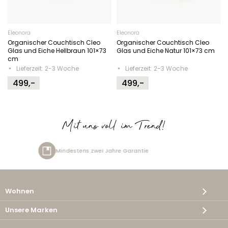
Eleonora
Eleonora
Organischer Couchtisch Cleo
Organischer Couchtisch Cleo
Glas und Eiche Hellbraun 101×73
Glas und Eiche Natur 101×73 cm
cm
Lieferzeit: 2-3 Woche
Lieferzeit: 2-3 Woche
499,-
499,-
Mit uns voll im Trend!
zwei Jahre Garantie
Kostenlos
Wohnen
Unsere Marken