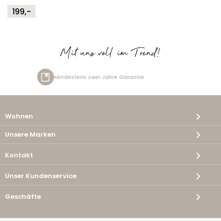
199,-
Mit uns voll im Trend!
 Jahre Garantie
Kostenlose Lie
Wohnen
Unsere Marken
Kontakt
Unser Kundenservice
Geschäfte