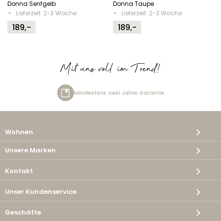
Donna Senfgelb
Donna Taupe
Lieferzeit: 2-3 Woche
Lieferzeit: 2-3 Woche
189,-
189,-
Mit uns voll im Trend!
tens zwei Jahre Garantie
Kost
Wohnen
Unsere Marken
Kontakt
Unser Kundenservice
Geschäfte