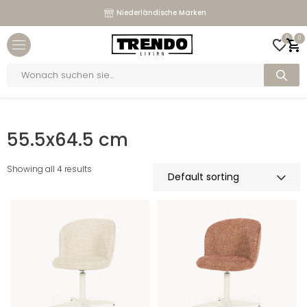
Maßgeschneiderte Sofas
Niederländische Marken
Close menu
0
0
bmenu
Products
search
bmenu
Home
>
Maße
>
55.5x64.5 cm
bmenu
55.5x64.5 cm
bmenu
Showing all 4 results