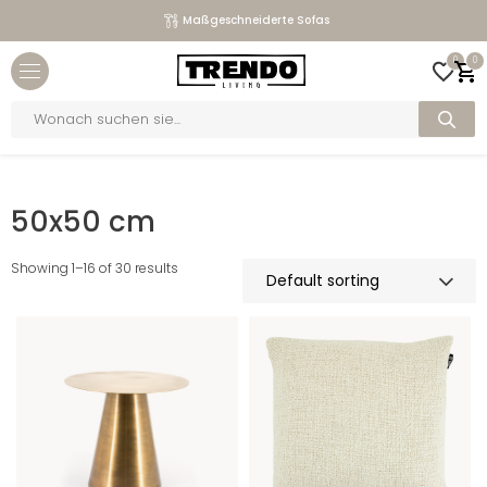
Maßgeschneiderte Sofas
Close menu
0
0
bmenu
Products
search
bmenu
Home
>
Maße
>
50x50 cm
bmenu
50x50 cm
bmenu
Showing 1–16 of 30 results