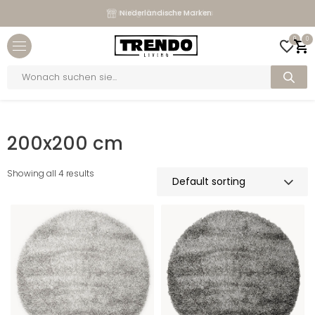
Maßgeschneiderte Sofas
Niederländische Marken
Close menu
0
0
bmenu
Products
search
bmenu
Home
>
Maße
>
200x200 cm
bmenu
200x200 cm
bmenu
Showing all 4 results