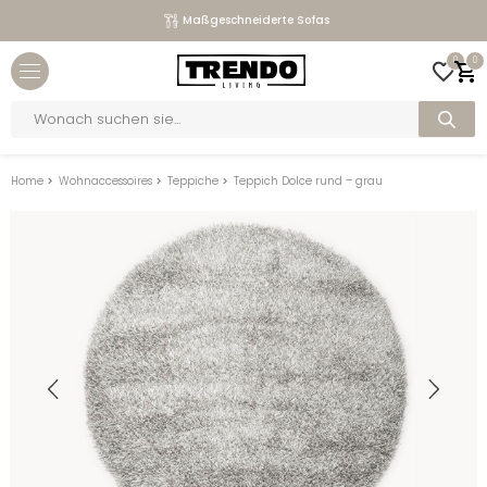
Maßgeschneiderte Sofas
Close menu
0
0
bmenu
Products
search
bmenu
bmenu
Home
>
Wohnaccessoires
>
Teppiche
>
Teppich Dolce rund – grau
bmenu