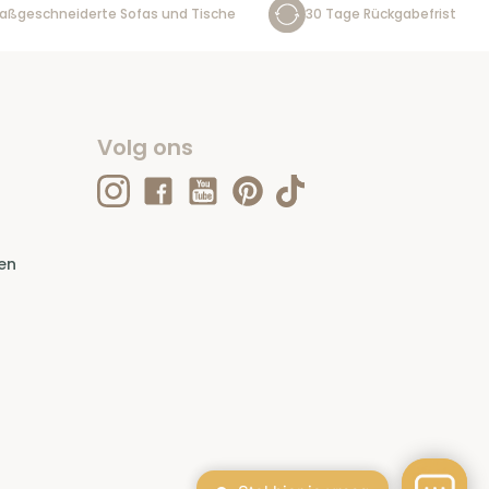
aßgeschneiderte Sofas und Tische
30 Tage Rückgabefrist
Volg ons
en