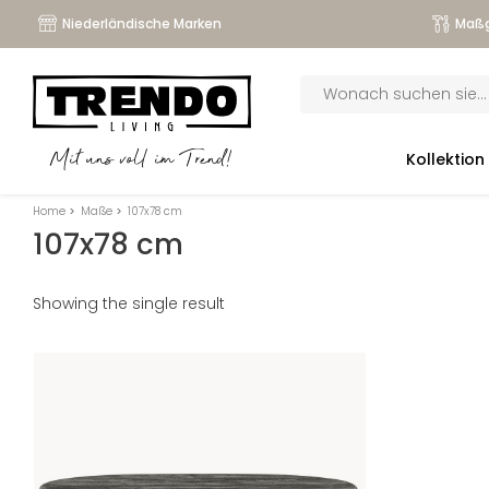
Niederländische Marken
Maßg
Products
search
submenu
Kollektion
Mit uns voll im Trend!
submenu
Home
>
Maße
>
107x78 cm
submenu
107x78 cm
submenu
Showing the single result