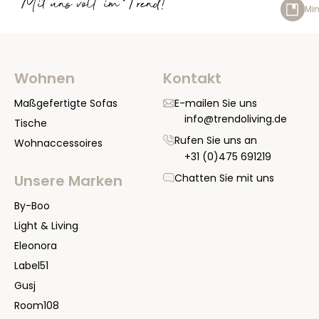
Mit uns voll im Trend!
Min
Wohnen
Kontakt
Maßgefertigte Sofas
E-mailen Sie uns
info@trendoliving.de
Tische
Rufen Sie uns an
Wohnaccessoires
+31 (0)475 691219
Chatten Sie mit uns
Unsere Marken
By-Boo
Light & Living
Eleonora
Label51
Gusj
Room108