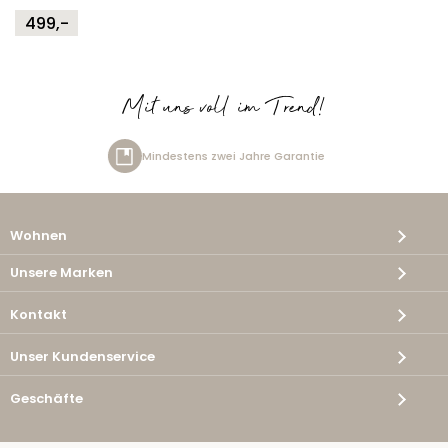
499,-
Mit uns voll im Trend!
zwei Jahre Garantie
Kostenlos
Wohnen
Unsere Marken
Kontakt
Unser Kundenservice
Geschäfte