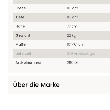
Breite
101 cm
Tiefe
101 cm
Höhe
77 cm
Gewicht
22 kg
Maße
101×101 cm
Lieferzeit
2-9 Arbeitstagen
Artikelnummer
250230
Über die Marke