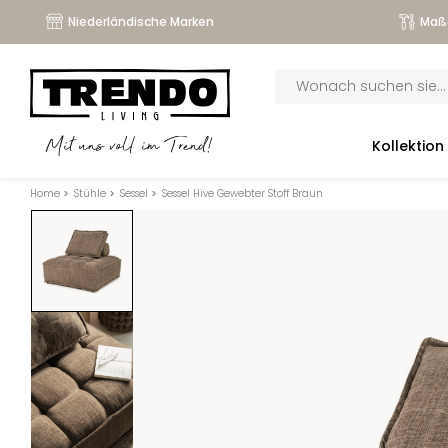
Niederländische Marken
Maß
Products
search
submenu
Kollektion
Mit uns voll im Trend!
submenu
Home
>
Stühle
>
Sessel
>
Sessel Hive Gewebter Stoff Braun
submenu
submenu