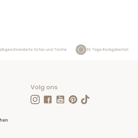
aßgeschneiderte Sofas und Tische
30 Tage Rückgabefrist
Volg ons
ehen