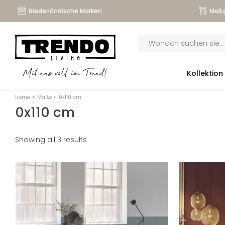
Niederländische Marken
Maßg
Products
search
submenu
Kollektion
Mit uns voll im Trend!
submenu
Home
>
Maße
>
0x110 cm
submenu
0x110 cm
submenu
Showing all 3 results