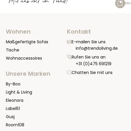
Mit uns voll im Trend!
Min
Wohnen
Kontakt
Maßgefertigte Sofas
E-mailen Sie uns
info@trendoliving.de
Tische
Rufen Sie uns an
Wohnaccessoires
+31 (0)475 691219
Chatten Sie mit uns
Unsere Marken
By-Boo
Light & Living
Eleonora
Label51
Gusj
Room108