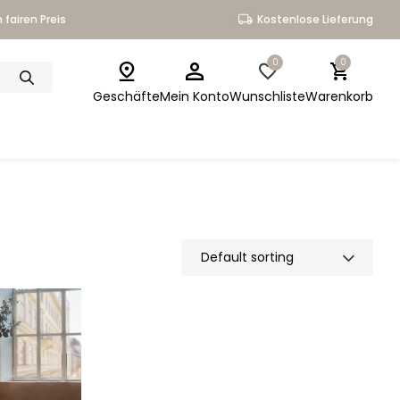
 fairen Preis
Kostenlose Lieferung
0
0
Geschäfte
Mein Konto
Wunschliste
Warenkorb