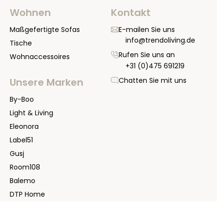
Wohnen
Kontakt
Maßgefertigte Sofas
E-mailen Sie uns
info@trendoliving.de
Tische
Rufen Sie uns an
Wohnaccessoires
+31 (0)475 691219
Chatten Sie mit uns
Unsere Marken
By-Boo
Light & Living
Eleonora
Label51
Gusj
Room108
Balemo
DTP Home