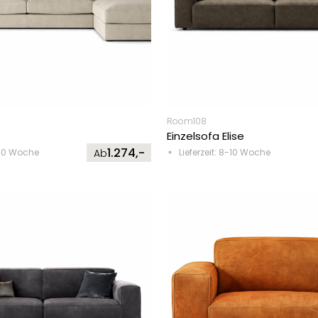
Room108
Einzelsofa Elise
1.274,-
8-10 Woche
Ab
Lieferzeit: 8-10 Woche