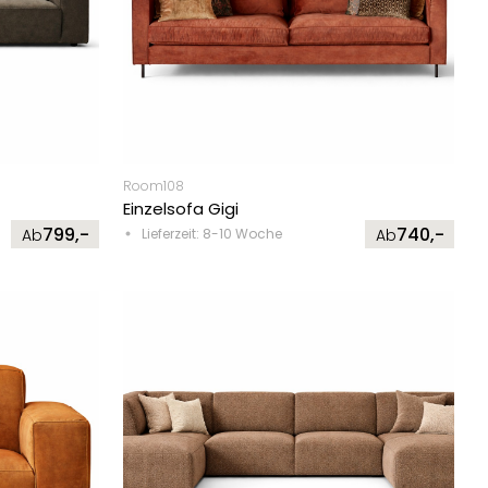
Room108
Einzelsofa Gigi
799,-
740,-
Ab
Lieferzeit: 8-10 Woche
Ab