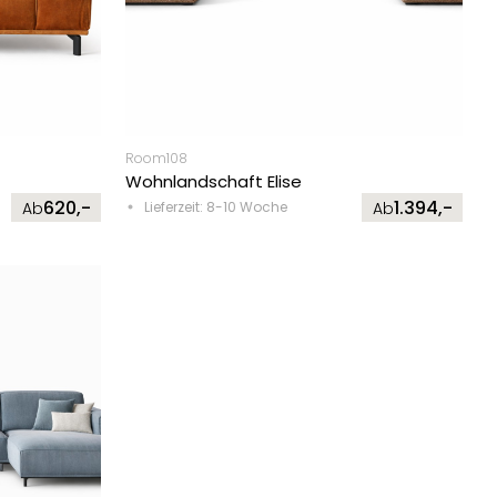
Room108
Wohnlandschaft Elise
620,-
1.394,-
Ab
Lieferzeit: 8-10 Woche
Ab