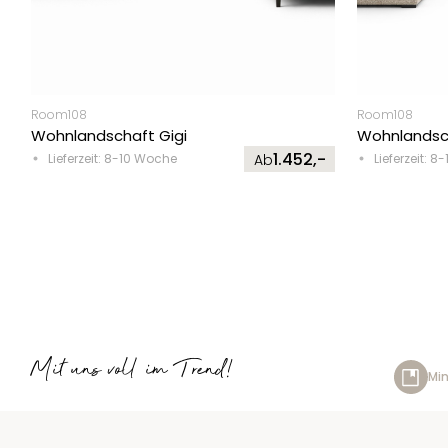
Room108
Room108
Wohnlandschaft Gigi
Wohnlandsch
1.452,-
Lieferzeit: 8-10 Woche
Ab
Lieferzeit: 
Mit uns voll im Trend!
Min