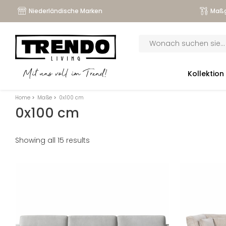
Niederländische Marken
Maßg
Products
search
submenu
Kollektion
Mit uns voll im Trend!
submenu
Home
>
Maße
>
0x100 cm
submenu
0x100 cm
submenu
Showing all 15 results