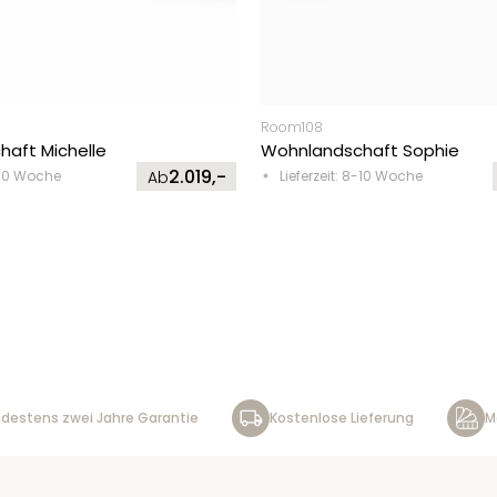
Room108
aft Michelle
Wohnlandschaft Sophie
2.019,-
8-10 Woche
Ab
Lieferzeit: 8-10 Woche
destens zwei Jahre Garantie
Kostenlose Lieferung
M