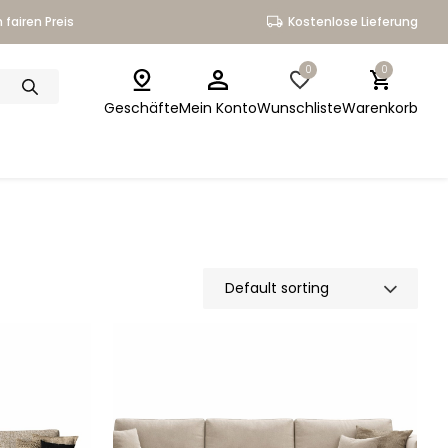
 fairen Preis
Kostenlose Lieferung
0
0
Geschäfte
Mein Konto
Wunschliste
Warenkorb