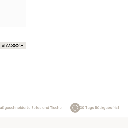
2.382,-
Ab
aßgeschneiderte Sofas und Tische
30 Tage Rückgabefrist