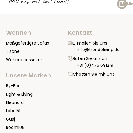
Mit uns voll im Trend!
Min
Wohnen
Kontakt
Maßgefertigte Sofas
E-mailen Sie uns
info@trendoliving.de
Tische
Rufen Sie uns an
Wohnaccessoires
+31 (0)475 691219
Chatten Sie mit uns
Unsere Marken
By-Boo
Light & Living
Eleonora
Label51
Gusj
Room108