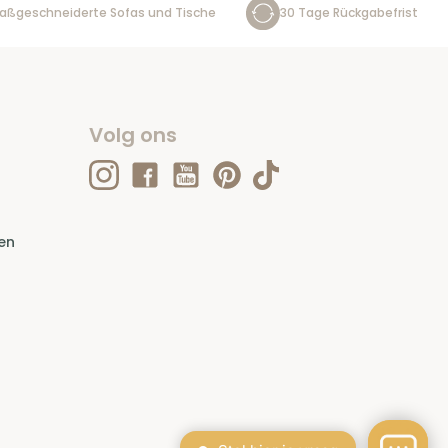
aßgeschneiderte Sofas und Tische
30 Tage Rückgabefrist
Volg ons
en