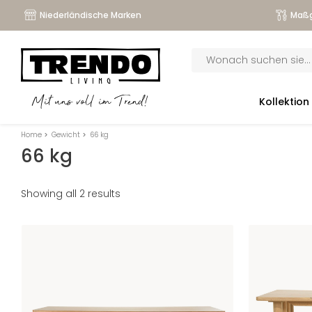
Niederländische Marken
Maßg
Products
search
submenu
Kollektion
Mit uns voll im Trend!
submenu
Home
>
Gewicht
>
66 kg
submenu
66 kg
submenu
Showing all 2 results