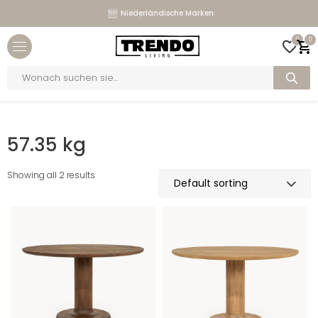
Maßgeschneiderte Sofas
Niederländische Marken
Close menu
0
0
bmenu
Products
search
bmenu
Home
>
Gewicht
>
57.35 kg
bmenu
57.35 kg
bmenu
Showing all 2 results