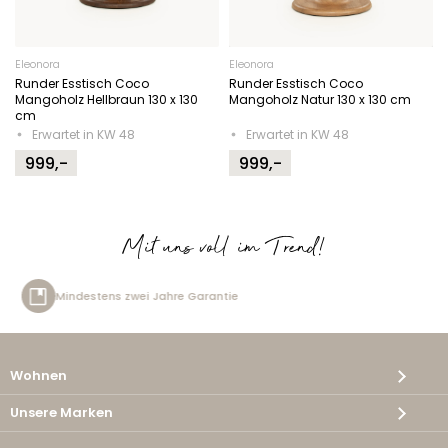
Eleonora
Eleonora
Runder Esstisch Coco
Runder Esstisch Coco
Mangoholz Hellbraun 130 x 130
Mangoholz Natur 130 x 130 cm
cm
Erwartet in KW 48
Erwartet in KW 48
999,-
999,-
Mit uns voll im Trend!
re Garantie
Kostenlose Lieferu
Wohnen
Unsere Marken