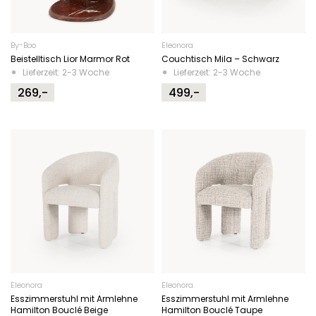
By-Boo
Eleonora
Beistelltisch Lior Marmor Rot
Couchtisch Mila – Schwarz
Lieferzeit: 2-3 Woche
Lieferzeit: 2-3 Woche
269,-
499,-
Eleonora
Eleonora
Esszimmerstuhl mit Armlehne
Esszimmerstuhl mit Armlehne
Hamilton Bouclé Beige
Hamilton Bouclé Taupe