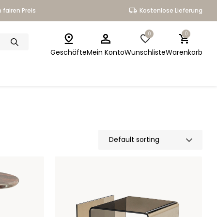
 fairen Preis
Kostenlose Lieferung
0
0
Geschäfte
Mein Konto
Wunschliste
Warenkorb