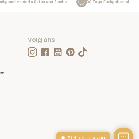
aßgeschneiderte Sofas und Tische
30 Tage Rückgabefrist
Volg ons
en