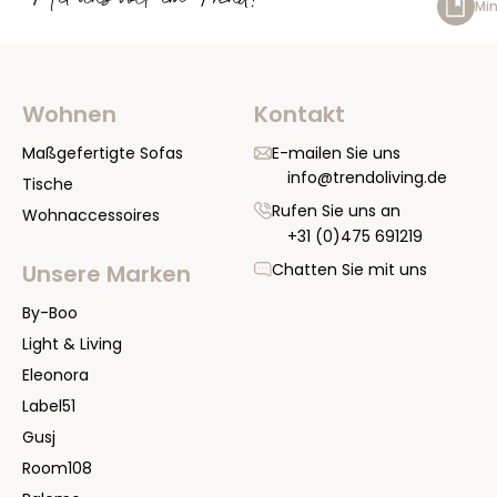
Mit uns voll im Trend!
Min
Wohnen
Kontakt
Maßgefertigte Sofas
E-mailen Sie uns
info@trendoliving.de
Tische
Rufen Sie uns an
Wohnaccessoires
+31 (0)475 691219
Chatten Sie mit uns
Unsere Marken
By-Boo
Light & Living
Eleonora
Label51
Gusj
Room108