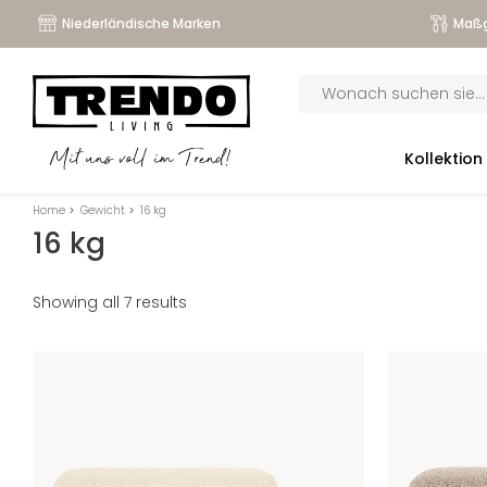
Niederländische Marken
Maßg
Products
search
submenu
Kollektion
Mit uns voll im Trend!
submenu
Home
>
Gewicht
>
16 kg
submenu
16 kg
submenu
Showing all 7 results