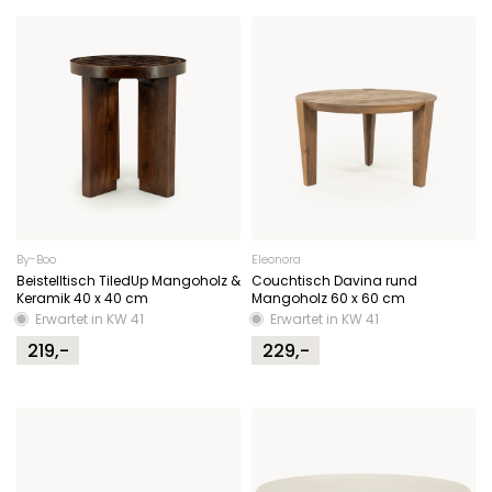
By-Boo
Eleonora
Beistelltisch TiledUp Mangoholz &
Couchtisch Davina rund
Keramik 40 x 40 cm
Mangoholz 60 x 60 cm
Erwartet in KW 41
Erwartet in KW 41
219,-
229,-