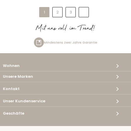
1
2
3
Mit uns voll im Trend!
Mindestens zwei Jahre Garantie
Kostenlose Lieferung
Maßgeschneiderte Sofas und Tische
Wohnen
30 Tage Rückgabefrist
Unsere Marken
Kontakt
Unser Kundenservice
Geschäfte