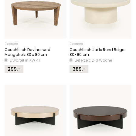
Eleonora
Eleonora
Couchtisch Davina rund
Couchtisch Jade Rund Beige
Mangoholz 80 x 80 cm
80×80 cm
Erwartet in KW 41
Lieferzeit: 2-3 Woche
299,-
389,-