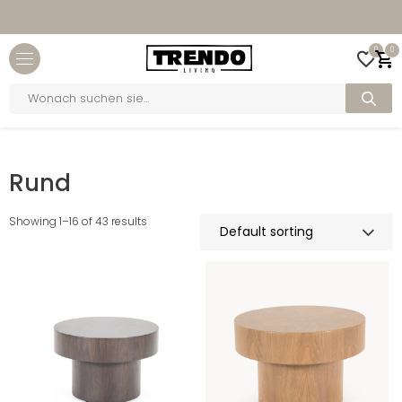
0
0
Products
search
Home
>
Form
>
Rund
Rund
Showing 1–16 of 43 results