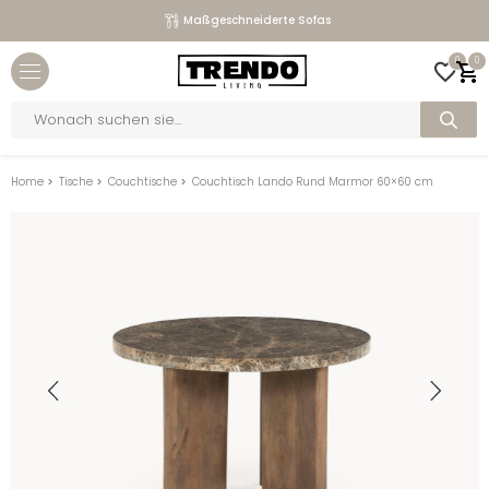
Maßgeschneiderte Sofas
Close menu
0
0
bmenu
Products
search
bmenu
bmenu
Home
>
Tische
>
Couchtische
>
Couchtisch Lando Rund Marmor 60×60 cm
bmenu