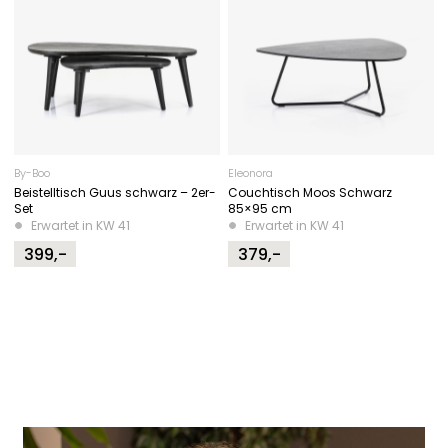
By-Boo
Eleonora
Beistelltisch Guus schwarz – 2er-
Couchtisch Moos Schwarz
Set
85×95 cm
Erwartet in KW 41
Erwartet in KW 41
399,-
379,-