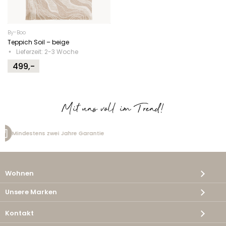
By-Boo
Teppich Soil – beige
Lieferzeit: 2-3 Woche
499,-
Mit uns voll im Trend!
re Garantie
Kostenlose Lieferu
Wohnen
Unsere Marken
Kontakt