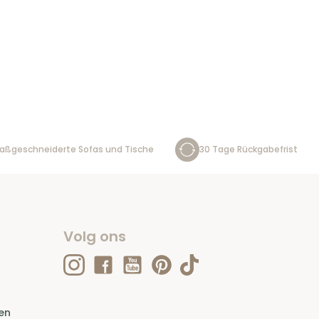
aßgeschneiderte Sofas und Tische
30 Tage Rückgabefrist
Volg ons
en