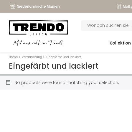
Niederländische Marken
Maßg
Products
search
submenu
Kollektion
Mit uns voll im Trend!
submenu
Home
>
Verarbeitung
>
Eingefärbt und lackiert
submenu
Eingefärbt und lackiert
submenu
No products were found matching your selection.