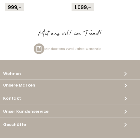
999,-
1.099,-
Mit uns voll im Trend!
tens zwei Jahre Garantie
Kost
Wohnen
Unsere Marken
Kontakt
Unser Kundenservice
Geschäfte