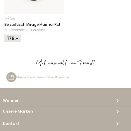
By-Boo
Beistelltisch Mirage Marmor Rot
Lieferzeit: 2-3 Woche
179,-
Mit uns voll im Trend!
 Jahre Garantie
Kostenlose Lie
Wohnen
Unsere Marken
Kontakt