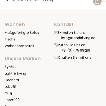
Mit uns voll im Trend!
Min
Wohnen
Kontakt
Maßgefertigte Sofas
E-mailen Sie uns
info@trendoliving.de
Tische
Rufen Sie uns an
Wohnaccessoires
+31 (0)475 691219
Chatten Sie mit uns
Unsere Marken
By-Boo
Light & Living
Eleonora
Label51
Gusj
Room108