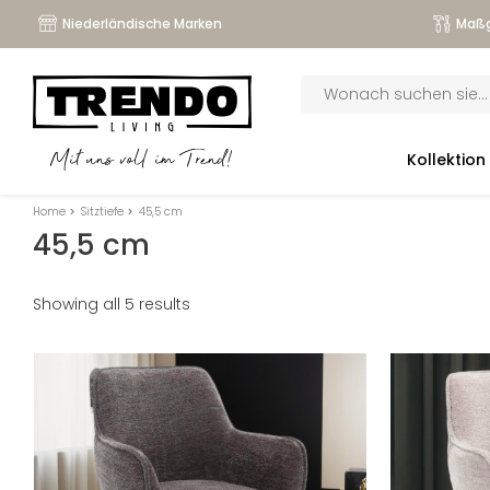
Niederländische Marken
Maßg
Products
search
submenu
Kollektion
Mit uns voll im Trend!
submenu
Home
>
Sitztiefe
>
45,5 cm
submenu
45,5 cm
submenu
Showing all 5 results