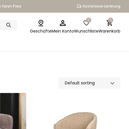
 fairen Preis
Kostenlose Lieferung
0
0
Geschäfte
Mein Konto
Wunschliste
Warenkorb