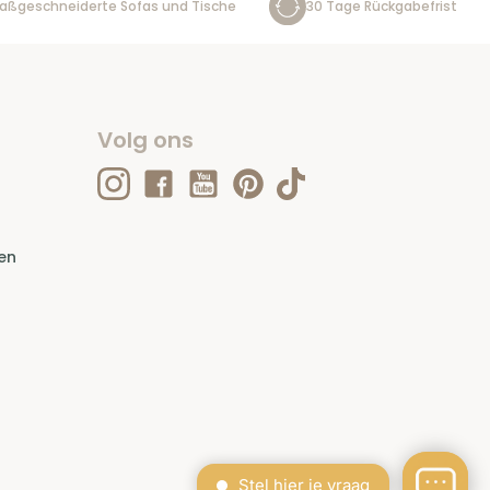
aßgeschneiderte Sofas und Tische
30 Tage Rückgabefrist
Volg ons
en