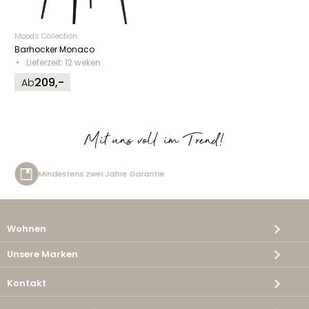
Moods Collection
Barhocker Monaco
Lieferzeit: 12 weken
209,-
Ab
Mit uns voll im Trend!
 Jahre Garantie
Kostenlose Lie
Wohnen
Unsere Marken
Kontakt