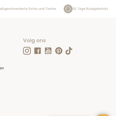
aßgeschneiderte Sofas und Tische
30 Tage Rückgabefrist
Volg ons
en