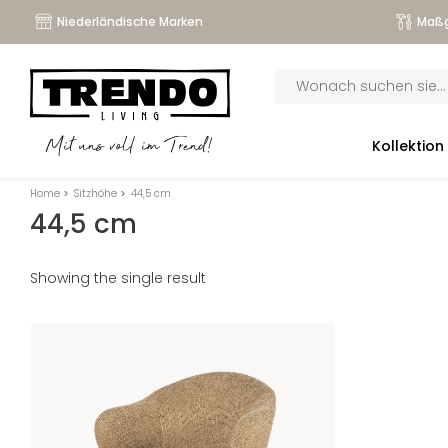
Niederländische Marken
Maßg
Products
search
submenu
Kollektion
Mit uns voll im Trend!
submenu
Home
>
Sitzhöhe
>
44,5 cm
submenu
44,5 cm
submenu
Showing the single result