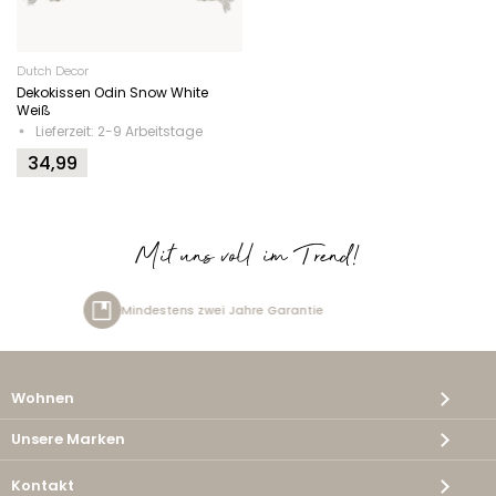
Dutch Decor
Dekokissen Odin Snow White
Weiß
Lieferzeit: 2-9 Arbeitstage
34,99
Mit uns voll im Trend!
tens zwei Jahre Garantie
Kost
Wohnen
Unsere Marken
Kontakt