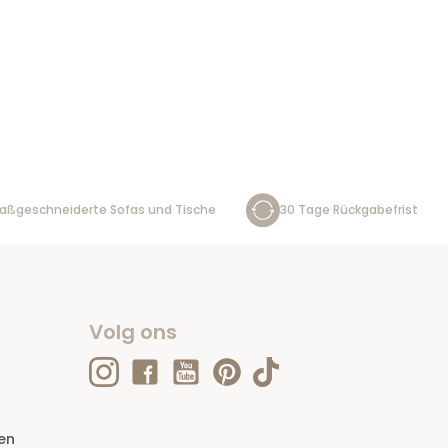
aßgeschneiderte Sofas und Tische
30 Tage Rückgabefrist
Volg ons
en