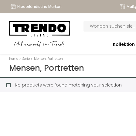
Niederländische Marken
Maßg
Products
search
submenu
Kollektion
Mit uns voll im Trend!
submenu
Home
>
Serie
>
Mensen, Portretten
submenu
Mensen, Portretten
submenu
No products were found matching your selection.