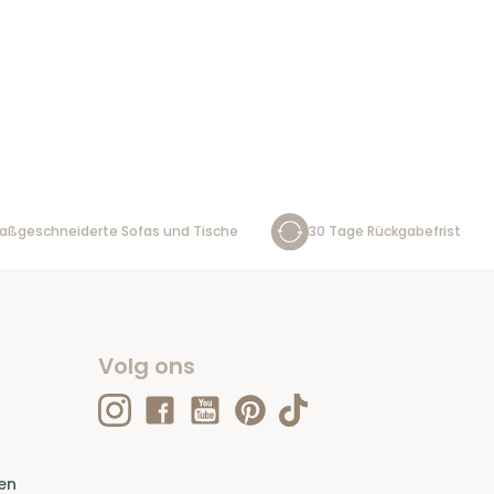
aßgeschneiderte Sofas und Tische
30 Tage Rückgabefrist
Volg ons
en