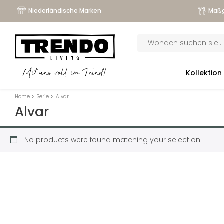
Niederländische Marken
Maßg
Products
search
submenu
Kollektion
Mit uns voll im Trend!
submenu
Home
>
Serie
>
Alvar
submenu
Alvar
submenu
No products were found matching your selection.