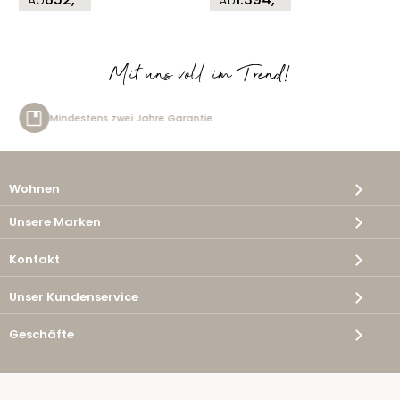
Ab
Ab
Mit uns voll im Trend!
arantie
Kostenlose Lieferung
Wohnen
Unsere Marken
Kontakt
Unser Kundenservice
Geschäfte