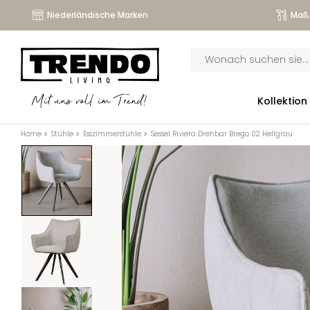
Niederländische Marken
Maß
Products
search
submenu
Kollektion
Mit uns voll im Trend!
submenu
Home
>
Stühle
>
Esszimmerstühle
>
Sessel Riviera Drehbar Brego 02 Hellgrau
submenu
submenu