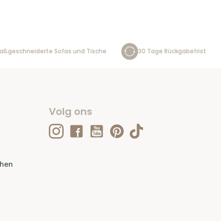
aßgeschneiderte Sofas und Tische
30 Tage Rückgabefrist
Volg ons
ehen