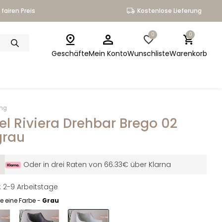
fairen Preis
Kostenlose Lieferung
0
0
Geschäfte
Mein Konto
Wunschliste
Warenkorb
ing
el Riviera Drehbar Brego 02
grau
Oder in drei Raten von 66.33€ über Klarna
t: 2-9 Arbeitstage
e eine Farbe -
Grau