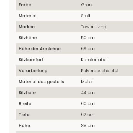
Farbe
Grau
Material
Stoff
Marken
Tower Living
Sitzhöhe
50 cm
Höhe der Armlehne
65 cm
Sitzkomfort
Komfortabel
Verarbeitung
Pulverbeschichtet
Material des gestells
Metall
Sitztiefe
44 cm
Breite
60 cm
Tiefe
62 cm
Höhe
88 cm