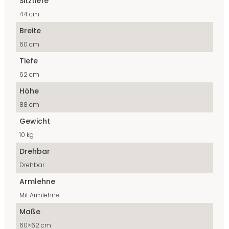
Sitztiefe
44 cm
Breite
60 cm
Tiefe
62 cm
Höhe
88 cm
Gewicht
10 kg
Drehbar
Drehbar
Armlehne
Mit Armlehne
Maße
60×62 cm