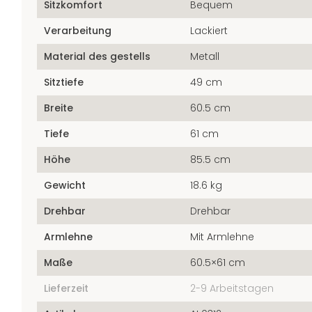
Sitzkomfort
Bequem
Verarbeitung
Lackiert
Material des gestells
Metall
Sitztiefe
49 cm
Breite
60.5 cm
Tiefe
61 cm
Höhe
85.5 cm
Gewicht
18.6 kg
Drehbar
Drehbar
Armlehne
Mit Armlehne
Maße
60.5×61 cm
Lieferzeit
2-9 Arbeitstagen