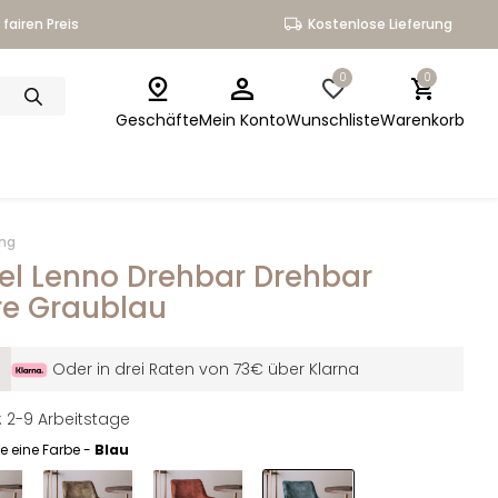
fairen Preis
Kostenlose Lieferung
0
0
Geschäfte
Mein Konto
Wunschliste
Warenkorb
ing
el Lenno Drehbar Drehbar
e Graublau
Oder in drei Raten von 73€ über Klarna
t: 2-9 Arbeitstage
e eine Farbe -
Blau