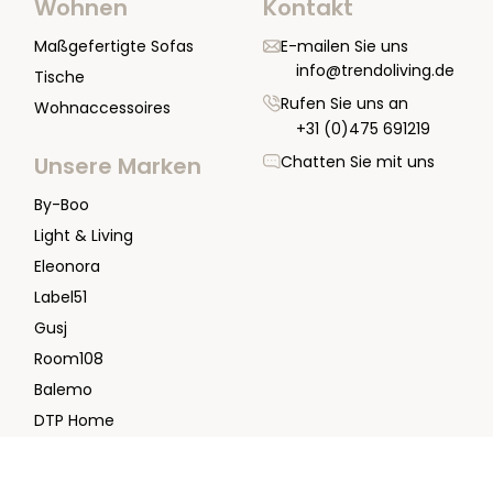
Wohnen
Kontakt
Maßgefertigte Sofas
E-mailen Sie uns
info@trendoliving.de
Tische
Rufen Sie uns an
Wohnaccessoires
+31 (0)475 691219
Chatten Sie mit uns
Unsere Marken
By-Boo
Light & Living
Eleonora
Label51
Gusj
Room108
Balemo
DTP Home