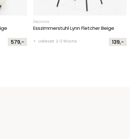
Eleonora
ige
Esszimmerstuhl Lynn Fletcher Beige
579,-
Lieferzeit: 2-3 Woche
139,-