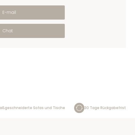
E-mail
Chat
aßgeschneiderte Sofas und Tische
30 Tage Rückgabefrist