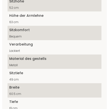
Sitzhöhe
52 cm
Höhe der Armlehne
63 cm
Sitzkomfort
Bequem
Verarbeitung
Lackiert
Material des gestells
Metall
Sitztiefe
49 cm
Breite
60.5 cm
Tiefe
61 cm