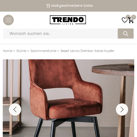
Maßgeschneiderte Sofas
Close menu
0
0
bmenu
Products
search
bmenu
bmenu
Home
>
Stühle
>
Esszimmerstühle
>
Sessel Lenno Drehbar Adore Kupfer
bmenu