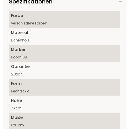
Spezifikationen
Farbe
Verschiedene Farben
Material
Eichenholz
Marken
Room108
Garantie
2 Jaar
Form
Rechteckig
Höhe
76 cm
Maße
0x0 cm