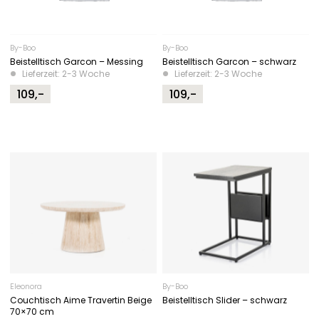
By-Boo
By-Boo
Beistelltisch Garcon – Messing
Beistelltisch Garcon – schwarz
Lieferzeit: 2-3 Woche
Lieferzeit: 2-3 Woche
109,-
109,-
Eleonora
By-Boo
Couchtisch Aime Travertin Beige
Beistelltisch Slider – schwarz
70×70 cm