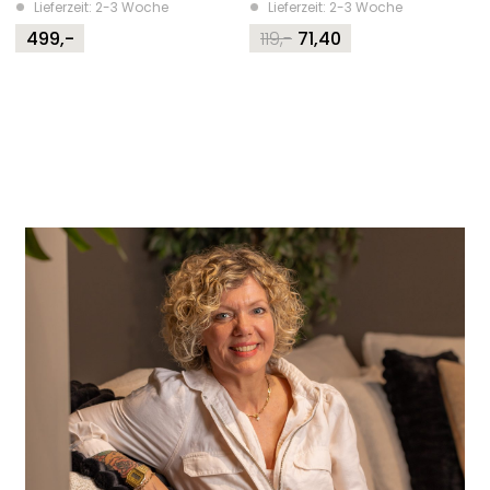
Lieferzeit: 2-3 Woche
Lieferzeit: 2-3 Woche
499,-
119,-
71,40
Original
Current
price
price
was:
is:
119,-.
71,40.