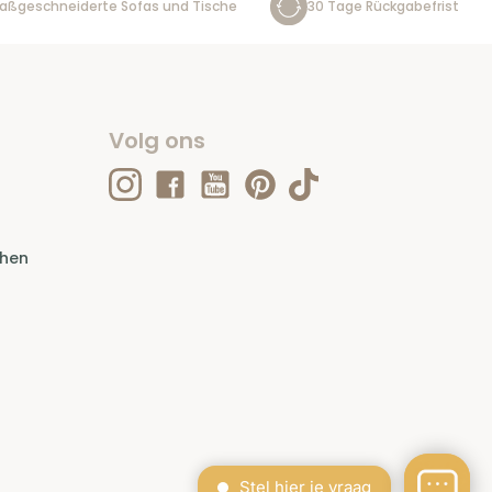
aßgeschneiderte Sofas und Tische
30 Tage Rückgabefrist
Volg ons
ehen