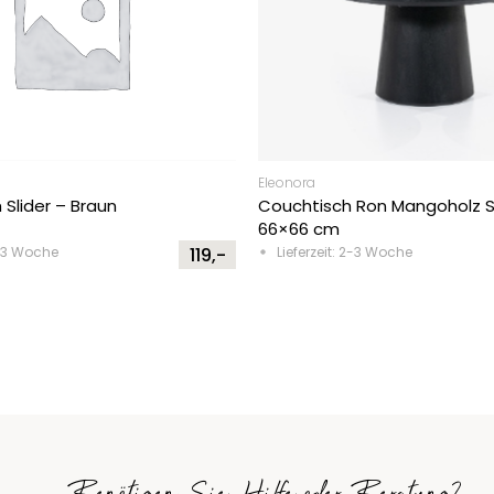
Eleonora
h Slider – Braun
Couchtisch Ron Mangoholz 
66×66 cm
2-3 Woche
119,-
Lieferzeit: 2-3 Woche