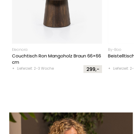
Eleonora
By-Boo
Couchtisch Ron Mangoholz Braun 66×66
Beistelltisc
cm
Lieferzeit: 2-3 Woche
299,-
Lieferzeit: 