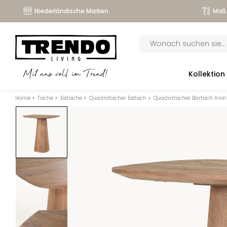
Niederländische Marken
Maß
Products
search
submenu
Kollektion
Mit uns voll im Trend!
submenu
Home
>
Tische
>
Esstische
>
Quadratischer Esstisch
>
Quadratischer Bartisch Aro
submenu
submenu