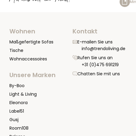
Mit uns voll im Trend!
Min
Wohnen
Kontakt
Maßgefertigte Sofas
E-mailen Sie uns
info@trendoliving.de
Tische
Rufen Sie uns an
Wohnaccessoires
+31 (0)475 691219
Chatten Sie mit uns
Unsere Marken
By-Boo
Light & Living
Eleonora
Label51
Gusj
Room108