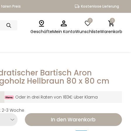
fairen Preis
Kostenlose Lieferung
0
0
Geschäfte
Mein Konto
Wunschliste
Warenkorb
ratischer Bartisch Aron
oholz Hellbraun 80 x 80 cm
Oder in drei Raten von 183€ über Klarna
it: 2-3 Woche
In den Warenkorb