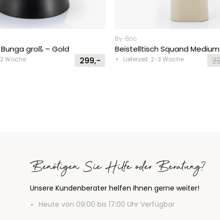
By-Boo
 Bunga groß – Gold
Beistelltisch Squand Medium
2-3 Woche
299,-
Lieferzeit: 2-3 Woche
22
Or
Cu
pr
pr
wa
is:
22
13
Benötigen Sie Hilfe oder Beratung?
Unsere Kundenberater helfen Ihnen gerne weiter!
Heute von 09:00 bis 17:00 Uhr Verfügbar