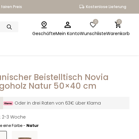
fairen Preis
Kostenlose Lieferung
0
0
Geschäfte
Mein Konto
Wunschliste
Warenkorb
nischer Beistelltisch Novia
goholz Natur 50×40 cm
Oder in drei Raten von 63€ über Klarna
it: 2-3 Woche
e eine Farbe -
Natur