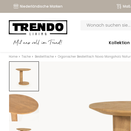
Niederländische Marken
Maß
Products
search
submenu
Kollektion
Mit uns voll im Trend!
submenu
Home
>
Tische
>
Beistelltische
>
Organischer Beistelltisch Novia Mangoholz Natu
submenu
submenu