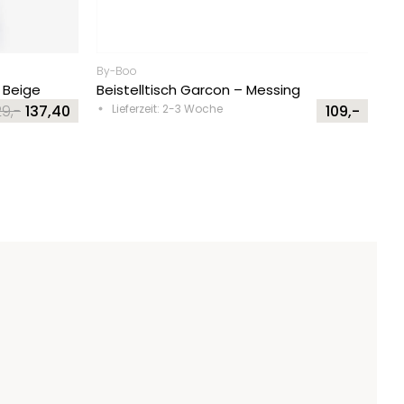
By-Boo
 Beige
Beistelltisch Garcon – Messing
9,-
137,40
Lieferzeit: 2-3 Woche
109,-
iginal
rrent
ice
ice
s:
9,-.
7,40.