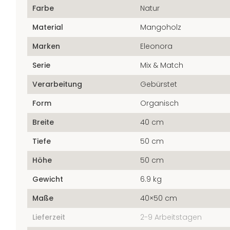
Farbe
Natur
Material
Mangoholz
Marken
Eleonora
Serie
Mix & Match
Verarbeitung
Gebürstet
Form
Organisch
Breite
40 cm
Tiefe
50 cm
Höhe
50 cm
Gewicht
6.9 kg
Maße
40×50 cm
Lieferzeit
2-9 Arbeitstagen