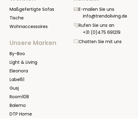
Maßgefertigte Sofas
E-mailen Sie uns
info@trendoliving.de
Tische
Rufen Sie uns an
Wohnaccessoires
+31 (0)475 691219
Chatten Sie mit uns
Unsere Marken
By-Boo
Light & Living
Eleonora
Label51
Gusj
Room108
Balemo
DTP Home