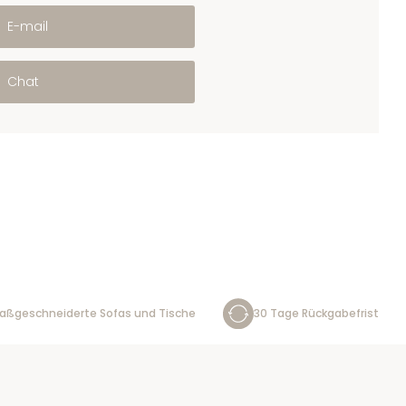
E-mail
Chat
aßgeschneiderte Sofas und Tische
30 Tage Rückgabefrist