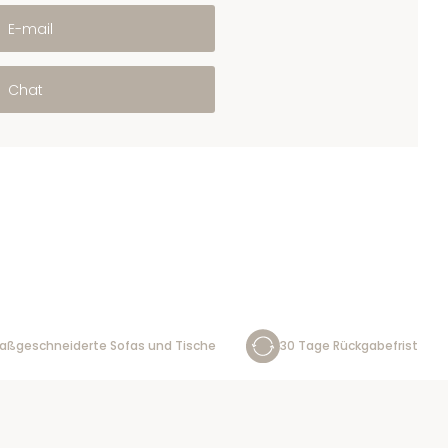
E-mail
Chat
aßgeschneiderte Sofas und Tische
30 Tage Rückgabefrist