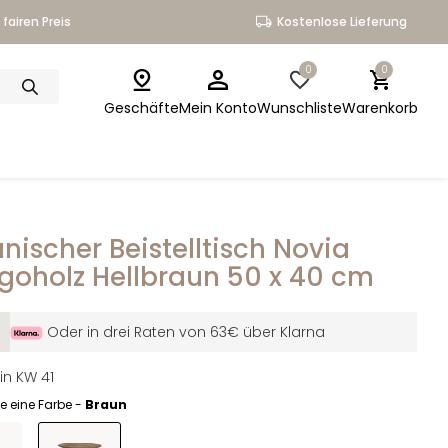
fairen Preis
Kostenlose Lieferung
0
0
Geschäfte
Mein Konto
Wunschliste
Warenkorb
nischer Beistelltisch Novia
oholz Hellbraun 50 x 40 cm
Oder in drei Raten von 63€ über Klarna
in KW 41
e eine Farbe -
Braun