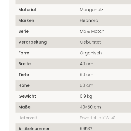
Material
Mangoholz
Marken
Eleonora
Serie
Mix & Match
Verarbeitung
Gebürstet
Form
Organisch
Breite
40 cm
Tiefe
50 cm
Höhe
50 cm
Gewicht
6.9 kg
Maße
40×50 cm
Lieferzeit
Erwartet in K.W. 41
Artikelnummer
96537