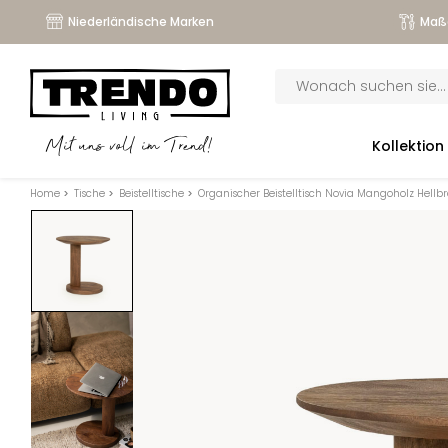
Niederländische Marken
Maß
Products
search
submenu
Kollektion
Mit uns voll im Trend!
submenu
Home
>
Tische
>
Beistelltische
>
Organischer Beistelltisch Novia Mangoholz Hell
submenu
submenu