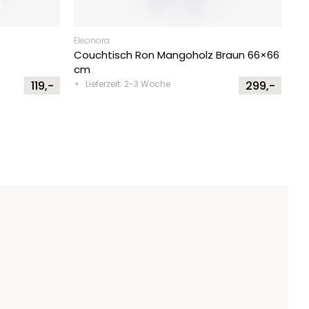
Eleonora
Couchtisch Ron Mangoholz Braun 66×66
cm
119,-
Lieferzeit: 2-3 Woche
299,-