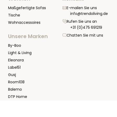
Maßgefertigte Sofas
E-mailen Sie uns
info@trendoliving.de
Tische
Rufen Sie uns an
Wohnaccessoires
+31 (0)475 691219
Chatten Sie mit uns
Unsere Marken
By-Boo
Light & Living
Eleonora
Label51
Gusj
Room108
Balemo
DTP Home