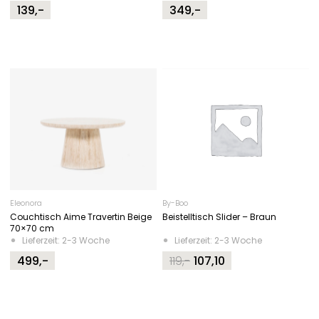
139,-
349,-
Eleonora
By-Boo
Couchtisch Aime Travertin Beige
Beistelltisch Slider – Braun
70×70 cm
Lieferzeit: 2-3 Woche
Lieferzeit: 2-3 Woche
499,-
119,-
107,10
Original
Current
price
price
was:
is:
119,-.
107,10.