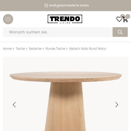
Maßgeschneiderte Sofas
Close menu
0
0
bmenu
Products
search
bmenu
bmenu
Home
>
Tische
>
Esstische
>
Runde Tische
>
Esstisch Nola Rund Natur
bmenu