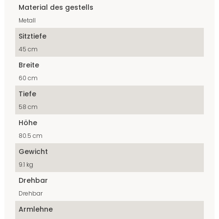
Material des gestells
Metall
Sitztiefe
45 cm
Breite
60 cm
Tiefe
58 cm
Höhe
80.5 cm
Gewicht
9.1 kg
Drehbar
Drehbar
Armlehne