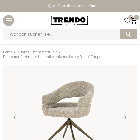
Maßgeschneiderte Sofas
Close menu
0
0
bmenu
Products
search
bmenu
bmenu
Home
>
Stühle
>
Esszimmerstühle
>
Drehbarer Esszimmerstuhl mit Armlehne Hailey Bouclé Taupe
bmenu