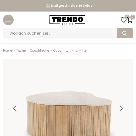
Maßgeschneiderte Sofas
Close menu
0
0
bmenu
Products
search
bmenu
bmenu
Home
>
Tische
>
Couchtische
>
Couchtisch Kira Mittel
bmenu