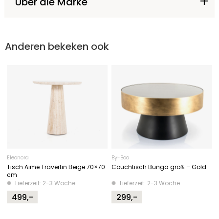
Über die Marke
Anderen bekeken ook
Eleonora
By-Boo
Tisch Aime Travertin Beige 70×70
Couchtisch Bunga groß – Gold
cm
Lieferzeit: 2-3 Woche
Lieferzeit: 2-3 Woche
499,-
299,-