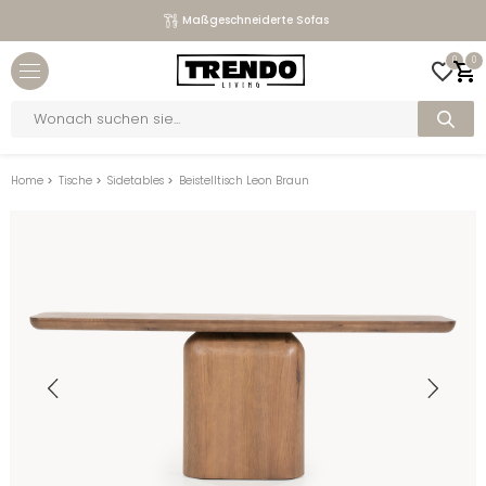
Maßgeschneiderte Sofas
Close menu
0
0
bmenu
Products
search
bmenu
bmenu
Home
>
Tische
>
Sidetables
>
Beistelltisch Leon Braun
bmenu