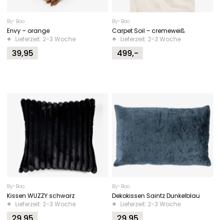
By-Boo
By-Boo
Envy – orange
Carpet Soil – cremeweiß
Lieferzeit: 2-3 Woche
Lieferzeit: 2-3 Woche
39,95
499,-
By-Boo
By-Boo
Kissen WUZZY schwarz
Dekokissen Saintz Dunkelblau
Lieferzeit: 2-3 Woche
Lieferzeit: 2-3 Woche
29,95
29,95