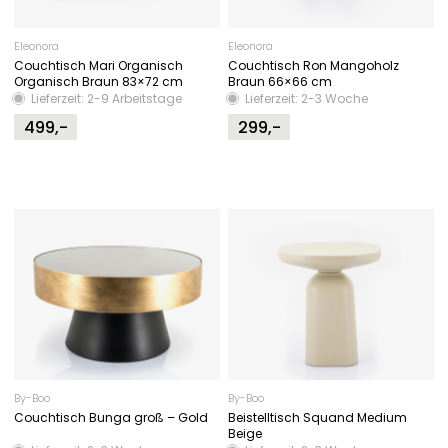
Eleonora
Eleonora
Couchtisch Mari Organisch
Couchtisch Ron Mangoholz
Organisch Braun 83×72 cm
Braun 66×66 cm
Lieferzeit: 2-9 Arbeitstage
Lieferzeit: 2-3 Woche
499,-
299,-
By-Boo
By-Boo
Couchtisch Bunga groß – Gold
Beistelltisch Squand Medium
Beige